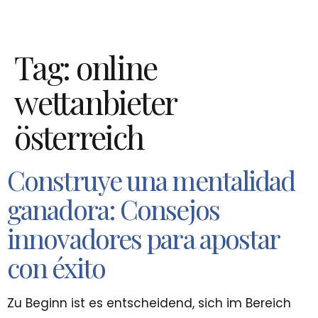
Tag:
online
wettanbieter
österreich
Construye una mentalidad
ganadora: Consejos
innovadores para apostar
con éxito
Zu Beginn ist es entscheidend, sich im Bereich