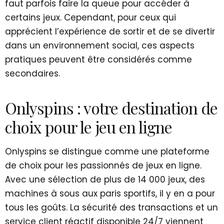
faut parfois faire la queue pour accéder à
certains jeux. Cependant, pour ceux qui
apprécient l’expérience de sortir et de se divertir
dans un environnement social, ces aspects
pratiques peuvent être considérés comme
secondaires.
Onlyspins : votre destination de
choix pour le jeu en ligne
Onlyspins se distingue comme une plateforme
de choix pour les passionnés de jeux en ligne.
Avec une sélection de plus de 14 000 jeux, des
machines à sous aux paris sportifs, il y en a pour
tous les goûts. La sécurité des transactions et un
service client réactif disponible 24/7 viennent