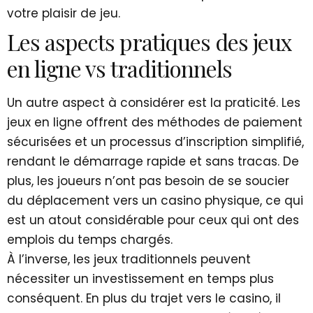
votre plaisir de jeu.
Les aspects pratiques des jeux
en ligne vs traditionnels
Un autre aspect à considérer est la praticité. Les
jeux en ligne offrent des méthodes de paiement
sécurisées et un processus d’inscription simplifié,
rendant le démarrage rapide et sans tracas. De
plus, les joueurs n’ont pas besoin de se soucier
du déplacement vers un casino physique, ce qui
est un atout considérable pour ceux qui ont des
emplois du temps chargés.
À l’inverse, les jeux traditionnels peuvent
nécessiter un investissement en temps plus
conséquent. En plus du trajet vers le casino, il