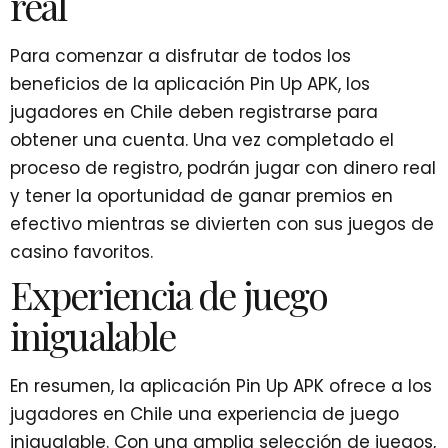
real
Para comenzar a disfrutar de todos los
beneficios de la aplicación Pin Up APK, los
jugadores en Chile deben registrarse para
obtener una cuenta. Una vez completado el
proceso de registro, podrán jugar con dinero real
y tener la oportunidad de ganar premios en
efectivo mientras se divierten con sus juegos de
casino favoritos.
Experiencia de juego
inigualable
En resumen, la aplicación Pin Up APK ofrece a los
jugadores en Chile una experiencia de juego
inigualable. Con una amplia selección de juegos,