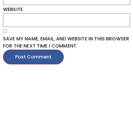
WEBSITE
SAVE MY NAME, EMAIL, AND WEBSITE IN THIS BROWSER
FOR THE NEXT TIME I COMMENT.