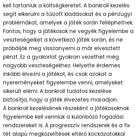
kell tartaniuk a költségkeretet. A bankroll kezelés
segít elkerülni a túlzott kiadásokat és a pénzügyi
problémákat, amelyek a játék során felléphetnek.
Fontos, hogy a játékosok ne vegyék figyelembe a
veszteségeiket a következő játék során, és ne
próbálják meg visszanyerni a már elvesztett
pénzt. Ez a gyakorlat gyakran vezethet még
nagyobb veszteségekhez. Helyette érdemes
inkább élvezni a játékot, és csak azokat a
nyereményeket figyelembe venni, amelyeket
sikerült elérni. A bankroll tudatos kezelése
biztosítja, hogy a játék élvezetes maradjon.
A bankroll kezelésének részeként a játékosoknak
figyelembe kell venniük a különböző fogadási
rendszereket is. A progresszív rendszerek és a fix
tét alapú megközelítések eltérő kockázatokkal