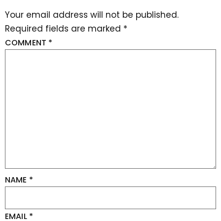
Your email address will not be published.
Required fields are marked
*
COMMENT
*
NAME
*
EMAIL
*