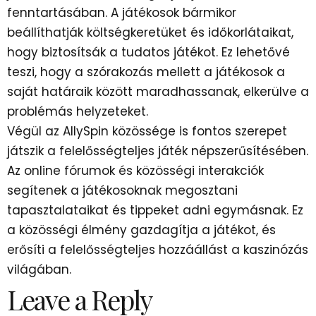
fenntartásában. A játékosok bármikor
beállíthatják költségkeretüket és időkorlátaikat,
hogy biztosítsák a tudatos játékot. Ez lehetővé
teszi, hogy a szórakozás mellett a játékosok a
saját határaik között maradhassanak, elkerülve a
problémás helyzeteket.
Végül az AllySpin közössége is fontos szerepet
játszik a felelősségteljes játék népszerűsítésében.
Az online fórumok és közösségi interakciók
segítenek a játékosoknak megosztani
tapasztalataikat és tippeket adni egymásnak. Ez
a közösségi élmény gazdagítja a játékot, és
erősíti a felelősségteljes hozzáállást a kaszinózás
világában.
Leave a Reply