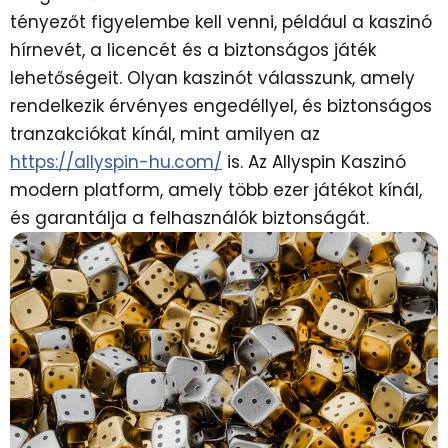
tényezőt figyelembe kell venni, például a kaszinó
hírnevét, a licencét és a biztonságos játék
lehetőségeit. Olyan kaszinót válasszunk, amely
rendelkezik érvényes engedéllyel, és biztonságos
tranzakciókat kínál, mint amilyen az
https://allyspin-hu.com/
is. Az Allyspin Kaszinó
modern platform, amely több ezer játékot kínál,
és garantálja a felhasználók biztonságát.