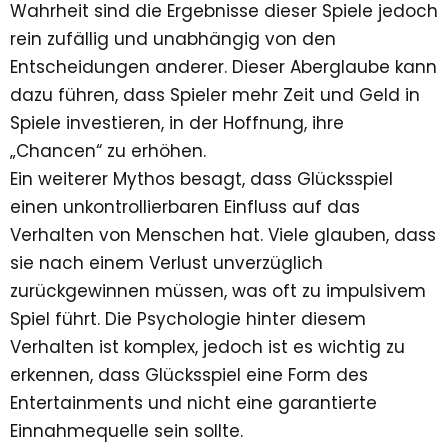
Wahrheit sind die Ergebnisse dieser Spiele jedoch
rein zufällig und unabhängig von den
Entscheidungen anderer. Dieser Aberglaube kann
dazu führen, dass Spieler mehr Zeit und Geld in
Spiele investieren, in der Hoffnung, ihre
„Chancen“ zu erhöhen.
Ein weiterer Mythos besagt, dass Glücksspiel
einen unkontrollierbaren Einfluss auf das
Verhalten von Menschen hat. Viele glauben, dass
sie nach einem Verlust unverzüglich
zurückgewinnen müssen, was oft zu impulsivem
Spiel führt. Die Psychologie hinter diesem
Verhalten ist komplex, jedoch ist es wichtig zu
erkennen, dass Glücksspiel eine Form des
Entertainments und nicht eine garantierte
Einnahmequelle sein sollte.