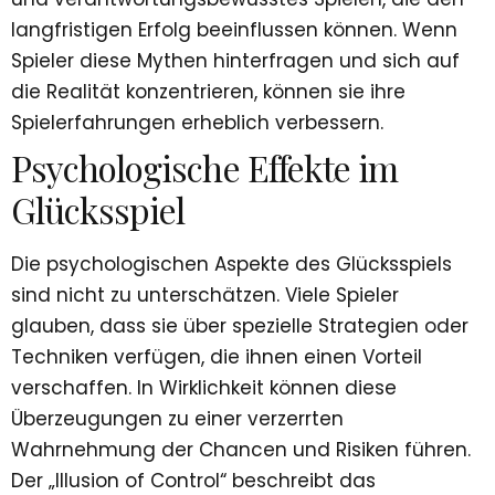
langfristigen Erfolg beeinflussen können. Wenn
Spieler diese Mythen hinterfragen und sich auf
die Realität konzentrieren, können sie ihre
Spielerfahrungen erheblich verbessern.
Psychologische Effekte im
Glücksspiel
Die psychologischen Aspekte des Glücksspiels
sind nicht zu unterschätzen. Viele Spieler
glauben, dass sie über spezielle Strategien oder
Techniken verfügen, die ihnen einen Vorteil
verschaffen. In Wirklichkeit können diese
Überzeugungen zu einer verzerrten
Wahrnehmung der Chancen und Risiken führen.
Der „Illusion of Control“ beschreibt das