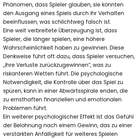
Phänomen, dass Spieler glauben, sie könnten
den Ausgang eines Spiels durch ihr Verhalten
beeinflussen, was schlichtweg falsch ist.
Eine weit verbreitete Überzeugung ist, dass
Spieler, die länger spielen, eine höhere
Wahrscheinlichkeit haben zu gewinnen. Diese
Denkweise führt oft dazu, dass Spieler versuchen,
„ihre Verluste zurückzugewinnen“, was zu
riskanteren Wetten führt. Die psychologische
Notwendigkeit, die Kontrolle über das Spiel zu
spüren, kann in einer Abwärtsspirale enden, die
zu ernsthaften finanziellen und emotionalen
Problemen führt.
Ein weiterer psychologischer Effekt ist das Gefühl
der Belohnung nach einem Gewinn, das zu einer
verstärkten Anfälligkeit für weiteres Spielen