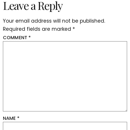
Leave a Reply
Your email address will not be published.
Required fields are marked
*
COMMENT
*
NAME
*