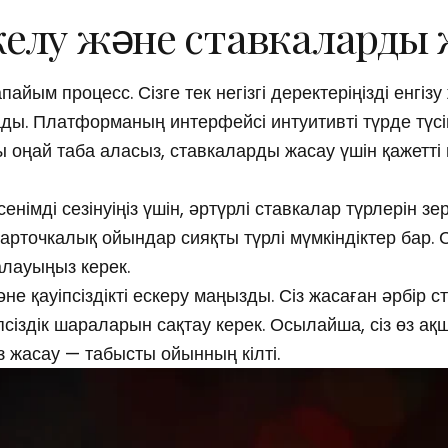
елу және ставкаларды 
ым процесс. Сізге тек негізгі деректеріңізді енгізу ж
. Платформаның интерфейсі интуитивті түрде түсінік
оңай таба аласыз, ставкаларды жасау үшін қажетті 
енімді сезінуіңіз үшін, әртүрлі ставкалар түрлерін з
арточкалық ойындар сияқты түрлі мүмкіндіктер бар. Сі
алауыңыз керек.
қауіпсіздікті ескеру маңызды. Сіз жасаған әрбір ст
псіздік шараларын сақтау керек. Осылайша, сіз өз ақш
з жасау — табысты ойынның кілті.