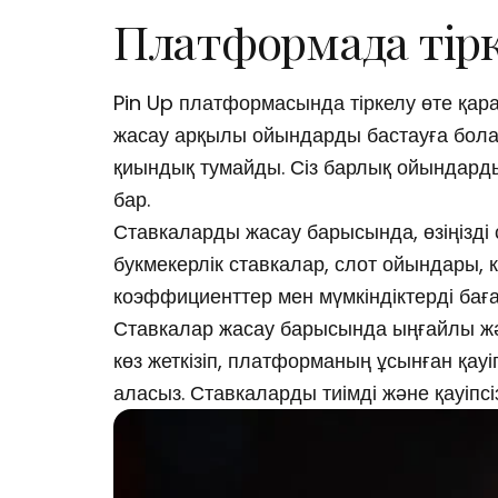
Платформада тірк
Pin Up платформасында тіркелу өте қарапай
жасау арқылы ойындарды бастауға болады
қиындық тумайды. Сіз барлық ойындарды 
бар.
Ставкаларды жасау барысында, өзіңізді с
букмекерлік ставкалар, слот ойындары, к
коэффициенттер мен мүмкіндіктерді бағ
Ставкалар жасау барысында ыңғайлы және 
көз жеткізіп, платформаның ұсынған қауі
аласыз. Ставкаларды тиімді және қауіпсі