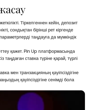
жасау
еткілікті. Тіркелгеннен кейін, депозит
ті, сондықтан бірінші рет кіргенде
параметрлерді таңдауға да мүмкіндік
ерттеу қажет. Pin Up платформасында
з таңдаған ставка түріне қарай, түрлі
авка мен транзакцияның қауіпсіздігіне
аңыздың қауіпсіздігіне сенімді бола