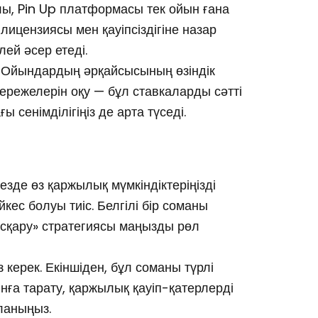
ы, Pin Up платформасы тек ойын ғана
лицензиясы мен қауіпсіздігіне назар
лей әсер етеді.
. Ойындардың әрқайсысының өзіндік
ережелерін оқу — бұл ставкаларды сәтті
 сенімділігіңіз де арта түседі.
езде өз қаржылық мүмкіндіктеріңізді
ес болуы тиіс. Белгілі бір соманы
басқару» стратегиясы маңызды рөл
 керек. Екіншіден, бұл соманы түрлі
нға тарату, қаржылық қауіп-қатерлерді
ланыңыз.