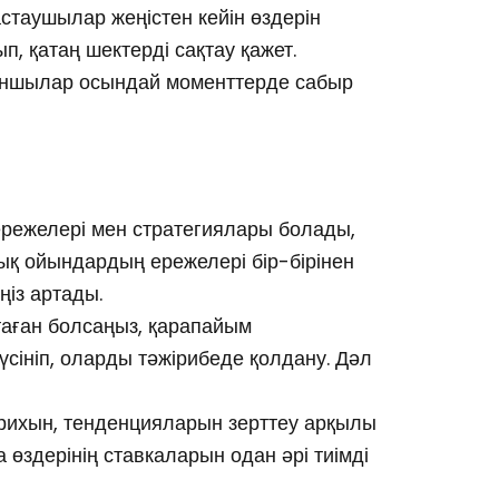
стаушылар жеңістен кейін өздерін
п, қатаң шектерді сақтау қажет.
йыншылар осындай моменттерде сабыр
 ережелері мен стратегиялары болады,
ық ойындардың ережелері бір-бірінен
ңіз артады.
таған болсаңыз, қарапайым
үсініп, оларды тәжірибеде қолдану. Дәл
арихын, тенденцияларын зерттеу арқылы
 өздерінің ставкаларын одан әрі тиімді