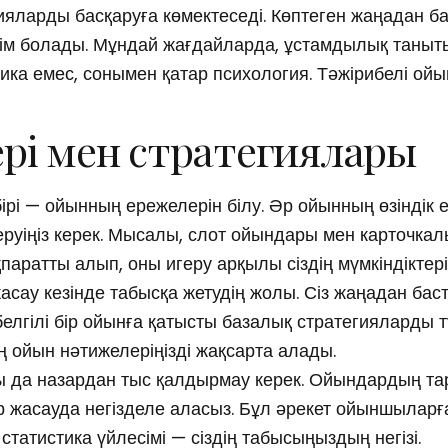
яларды басқаруға көмектеседі. Көптеген жаңадан ба
ейім болады. Мұндай жағдайларда, ұстамдылық таныты
ика емес, сонымен қатар психология. Тәжірибелі о
рі мен стратегиялары
ірі — ойынның ережелерін білу. Әр ойынның өзіндік
уіңіз керек. Мысалы, слот ойындары мен карточкал
аратты алып, оны игеру арқылы сіздің мүмкіндіктері
асау кезінде табысқа жетудің жолы. Сіз жаңадан бас
елгілі бір ойынға қатысты базалық стратегияларды т
ң ойын нәтижелеріңізді жақсарта алады.
ты да назардан тыс қалдырмау керек. Ойындардың т
р жасауда негізделе аласыз. Бұл әрекет ойыншыларға
статистика үйлесімі — сіздің табысыңыздың негізі.