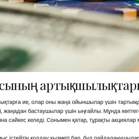
асының артықшылықтар
қтарға ие, олар оны жаңа ойыншылар үшін тартымд
ті, жаңадан бастаушылар үшін ыңғайлы. Мұнда көпте
на сәйкес келеді. Сонымен қатар, тұрақты акциялар
с істейтін қолдау қызметі бар, бұл пайдаланушылар