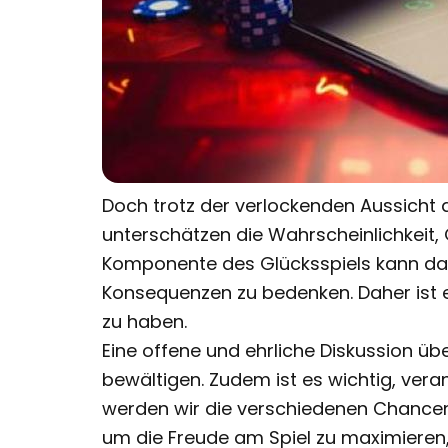
Doch trotz der verlockenden Aussicht a
unterschätzen die Wahrscheinlichkeit, 
Komponente des Glücksspiels kann daz
Konsequenzen zu bedenken. Daher ist e
zu haben.
Eine offene und ehrliche Diskussion ü
bewältigen. Zudem ist es wichtig, ver
werden wir die verschiedenen Chancen u
um die Freude am Spiel zu maximieren, 