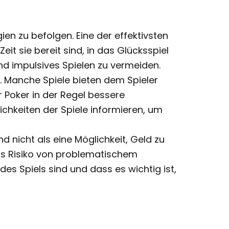
ien zu befolgen. Eine der effektivsten
eit sie bereit sind, in das Glücksspiel
und impulsives Spielen zu vermeiden.
. Manche Spiele bieten dem Spieler
r Poker in der Regel bessere
chkeiten der Spiele informieren, um
d nicht als eine Möglichkeit, Geld zu
das Risiko von problematischem
des Spiels sind und dass es wichtig ist,