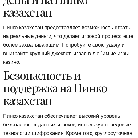
казахстан
Пинко казахстан предоставляет возможность играть
на реальные деньги, что делает игровой процесс еще
более захватывающим. Попробуйте свою удачу и
выиграйте крупный джекпот, играя в любимые игры
казино.
Безопасность и
поддержка на Пинко
казахстан
Пинко казахстан обеспечивает высокий уровень
безопасности данных игроков, используя передовые
технологии шифрования. Кроме того, круглосуточная