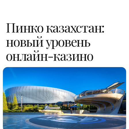
Пинко казахстан:
новый уровень
онлайн-казино