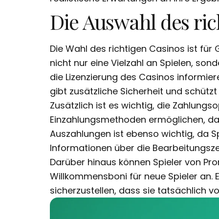
Die Auswahl des ric
Die Wahl des richtigen Casinos ist für
nicht nur eine Vielzahl an Spielen, so
die Lizenzierung des Casinos informiere
gibt zusätzliche Sicherheit und schütz
Zusätzlich ist es wichtig, die Zahlungs
Einzahlungsmethoden ermöglichen, dar
Auszahlungen ist ebenso wichtig, da Sp
Informationen über die Bearbeitungsze
Darüber hinaus können Spieler von Pro
Willkommensboni für neue Spieler an. 
sicherzustellen, dass sie tatsächlich v