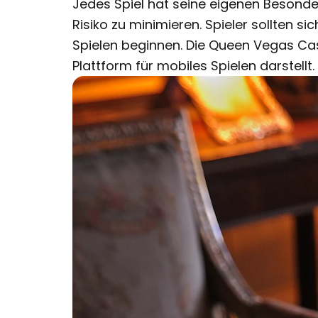
Jedes Spiel hat seine eigenen Besonde
Risiko zu minimieren. Spieler sollten s
Spielen beginnen. Die Queen Vegas Casi
Plattform für mobiles Spielen darstellt.