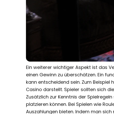
Ein weiterer wichtiger Aspekt ist das 
einen Gewinn zu überschätzen. Ein fun
kann entscheidend sein. Zum Beispiel h
Casino darstellt. Spieler sollten sich 
Zusätzlich zur Kenntnis der Spielregel
platzieren können. Bei Spielen wie Rou
Auszahlungen bieten. Indem man sich m