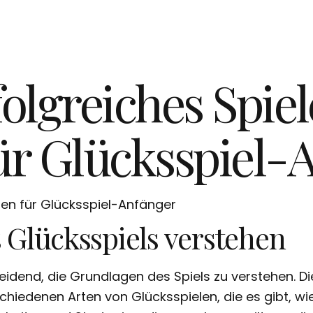
folgreiches Spie
für Glücksspiel-
gien für Glücksspiel-Anfänger
 Glücksspiels verstehen
eidend, die Grundlagen des Spiels zu verstehen. Di
schiedenen Arten von Glücksspielen, die es gibt, wi