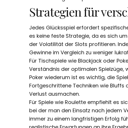
Strategien für vers
Jedes Glücksspiel erfordert spezifisch
es keine feste Strategie, da es sich 
der Volatilität der Slots profitieren.
Gewinne im Vergleich zu weniger lukrat
Für Tischspiele wie Blackjack oder Pok
Verständnis der optimalen Spielzüge, 
Poker wiederum ist es wichtig, die Sp
Fortgeschrittene Techniken wie Bluff
Verlust ausmachen.
Für Spiele wie Roulette empfiehlt es si
bei der man den Einsatz nach jedem Ver
immer zu einem langfristigen Erfolg füh
realistische Erwartungen an ihre Ergeb