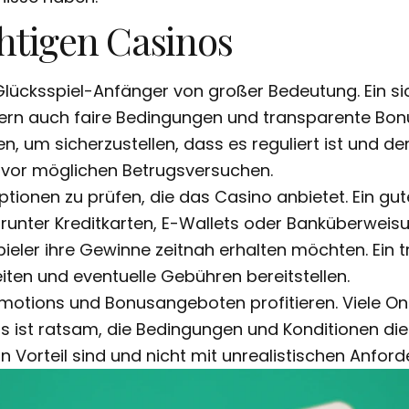
htigen Casinos
 Glücksspiel-Anfänger von großer Bedeutung. Ein s
ndern auch faire Bedingungen und transparente Bon
n, um sicherzustellen, dass es reguliert ist und d
t vor möglichen Betrugsversuchen.
optionen zu prüfen, die das Casino anbietet. Ein gu
unter Kreditkarten, E-Wallets oder Banküberweisu
ieler ihre Gewinne zeitnah erhalten möchten. Ein 
iten und eventuelle Gebühren bereitstellen.
motions und Bonusangeboten profitieren. Viele Onl
Es ist ratsam, die Bedingungen und Konditionen d
on Vorteil sind und nicht mit unrealistischen Anfo