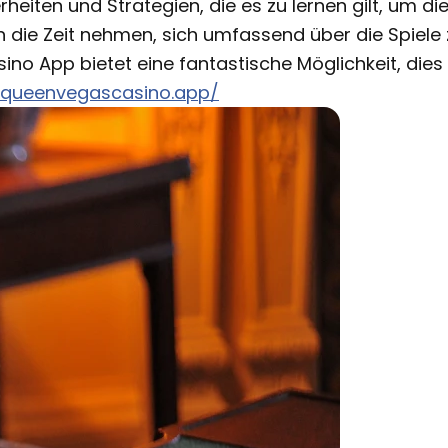
rheiten und Strategien, die es zu lernen gilt, um 
ich die Zeit nehmen, sich umfassend über die Spiele
no App bietet eine fantastische Möglichkeit, dies 
queenvegascasino.app/