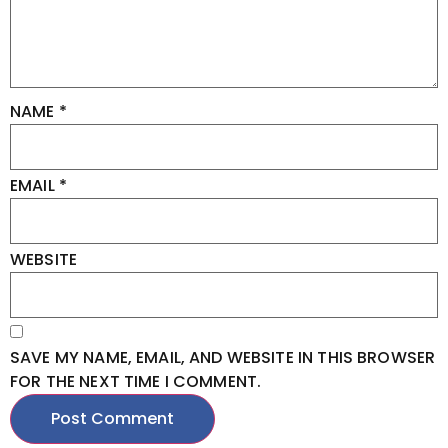
NAME
*
EMAIL
*
WEBSITE
SAVE MY NAME, EMAIL, AND WEBSITE IN THIS BROWSER
FOR THE NEXT TIME I COMMENT.