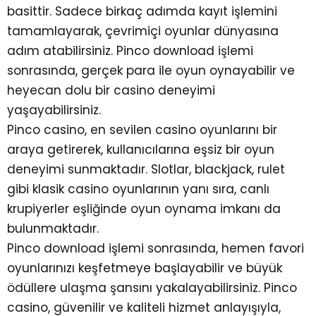
basittir. Sadece birkaç adımda kayıt işlemini
tamamlayarak, çevrimiçi oyunlar dünyasına
adım atabilirsiniz. Pinco download işlemi
sonrasında, gerçek para ile oyun oynayabilir ve
heyecan dolu bir casino deneyimi
yaşayabilirsiniz.
Pinco casino, en sevilen casino oyunlarını bir
araya getirerek, kullanıcılarına eşsiz bir oyun
deneyimi sunmaktadır. Slotlar, blackjack, rulet
gibi klasik casino oyunlarının yanı sıra, canlı
krupiyerler eşliğinde oyun oynama imkanı da
bulunmaktadır.
Pinco download işlemi sonrasında, hemen favori
oyunlarınızı keşfetmeye başlayabilir ve büyük
ödüllere ulaşma şansını yakalayabilirsiniz. Pinco
casino, güvenilir ve kaliteli hizmet anlayışıyla,