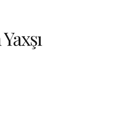
 Yaxşı