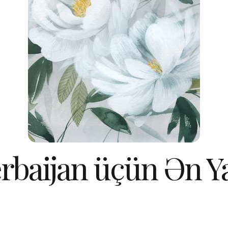
erbaijan üçün Ən Y