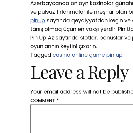
Azərbaycanda onlayn kazinolar günahınız
və pulsuz fırlanmalar ilə məşhur olan b
pinup
saytında qeydiyyatdan keçin və on
tanış olmaq üçün ən yaxşı yerdir. Pin 
Pin Up Az saytında slotlar, bonuslar və 
oyunlarının keyfini çıxarın.
Tagged
casino online game pin up
Leave a Reply
Your email address will not be publishe
COMMENT
*