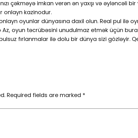
ı çəkməyə imkan verən ən yaxşı və əyləncəli bir yol
ir onlayn kazinodur.
layn oyunlar dünyasına daxil olun. Real pul ilə oy
Up Az, oyun təcrübəsini unudulmaz etmək üçün bura
pulsuz fırlanmalar ilə dolu bir dünya sizi gözləyir.
d.
Required fields are marked
*