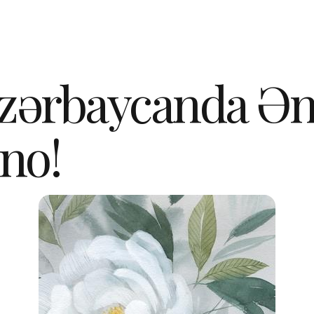
Azərbaycanda Ən
no!