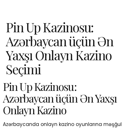
Pin Up Kazinosu:
Azərbaycan üçün Ən
Yaxşı Onlayn Kazino
Seçimi
Pin Up Kazinosu:
Azərbaycan üçün Ən Yaxşı
Onlayn Kazino
Azərbaycanda onlayn kazino oyunlarına məşğul