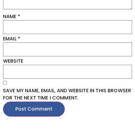
NAME
*
EMAIL
*
WEBSITE
SAVE MY NAME, EMAIL, AND WEBSITE IN THIS BROWSER
FOR THE NEXT TIME I COMMENT.