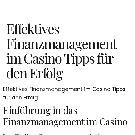
Effektives
Finanzmanagement
im Casino Tipps für
den Erfolg
Effektives Finanzmanagement im Casino Tipps
für den Erfolg
Einführung in das
Finanzmanagement im Casino