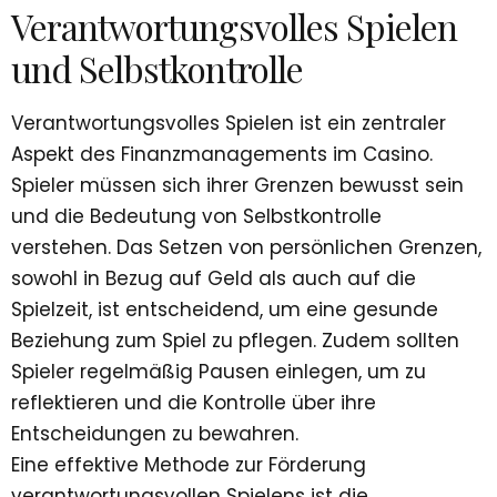
Verantwortungsvolles Spielen
und Selbstkontrolle
Verantwortungsvolles Spielen ist ein zentraler
Aspekt des Finanzmanagements im Casino.
Spieler müssen sich ihrer Grenzen bewusst sein
und die Bedeutung von Selbstkontrolle
verstehen. Das Setzen von persönlichen Grenzen,
sowohl in Bezug auf Geld als auch auf die
Spielzeit, ist entscheidend, um eine gesunde
Beziehung zum Spiel zu pflegen. Zudem sollten
Spieler regelmäßig Pausen einlegen, um zu
reflektieren und die Kontrolle über ihre
Entscheidungen zu bewahren.
Eine effektive Methode zur Förderung
verantwortungsvollen Spielens ist die