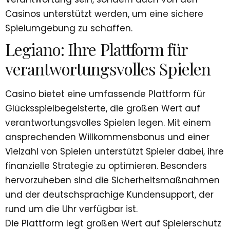
Casinos unterstützt werden, um eine sichere
Spielumgebung zu schaffen.
Legiano: Ihre Plattform für
verantwortungsvolles Spielen
Casino bietet eine umfassende Plattform für
Glücksspielbegeisterte, die großen Wert auf
verantwortungsvolles Spielen legen. Mit einem
ansprechenden Willkommensbonus und einer
Vielzahl von Spielen unterstützt Spieler dabei, ihre
finanzielle Strategie zu optimieren. Besonders
hervorzuheben sind die Sicherheitsmaßnahmen
und der deutschsprachige Kundensupport, der
rund um die Uhr verfügbar ist.
Die Plattform legt großen Wert auf Spielerschutz