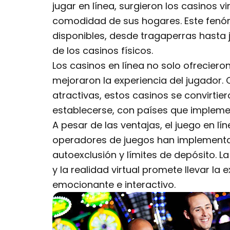
jugar en línea, surgieron los casinos v
comodidad de sus hogares. Este fenóm
disponibles, desde tragaperras hasta 
de los casinos físicos.
Los casinos en línea no solo ofrecier
mejoraron la experiencia del jugador. 
atractivas, estos casinos se convirti
establecerse, con países que implemen
A pesar de las ventajas, el juego en 
operadores de juegos han implementa
autoexclusión y límites de depósito. La
y la realidad virtual promete llevar la
emocionante e interactivo.