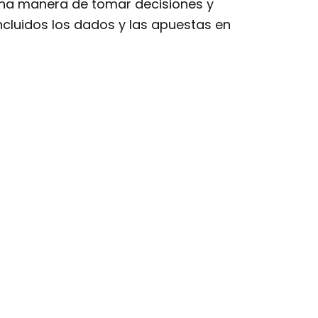
 una manera de tomar decisiones y
incluidos los dados y las apuestas en