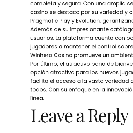
completa y segura. Con una amplia sel
casino se destaca por su variedad y 
Pragmatic Play y Evolution, garantizan
Además de su impresionante catálogo 
usuarios. La plataforma cuenta con po
jugadores a mantener el control sobre
Winhero Casino promueve un ambiente
Por último, el atractivo bono de bie
opción atractiva para los nuevos jug
facilita el acceso a la vasta varieda
todos. Con su enfoque en la innovación
línea.
Leave a Reply