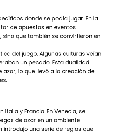
cíficos donde se podía jugar. En la
rutar de apuestas en eventos
 sino que también se convirtieron en
tica del juego. Algunas culturas veían
deraban un pecado. Esta dualidad
 azar, lo que llevó a la creación de
es.
Italia y Francia. En Venecia, se
juegos de azar en un ambiente
 introdujo una serie de reglas que