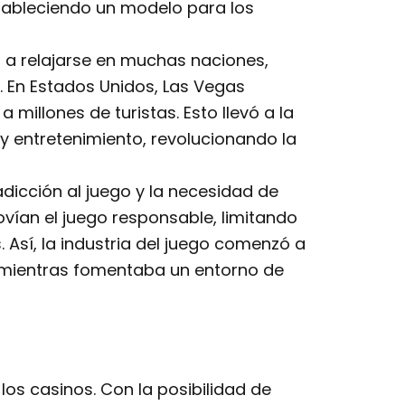
stableciendo un modelo para los
n a relajarse en muchas naciones,
. En Estados Unidos, Las Vegas
illones de turistas. Esto llevó a la
y entretenimiento, revolucionando la
dicción al juego y la necesidad de
ían el juego responsable, limitando
Así, la industria del juego comenzó a
s mientras fomentaba un entorno de
 los casinos. Con la posibilidad de