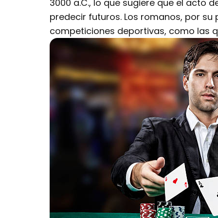
3000 a.C., lo que sugiere que el acto
predecir futuros. Los romanos, por su 
competiciones deportivas, como las 