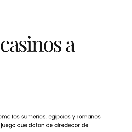
 casinos a
 como los sumerios, egipcios y romanos
juego que datan de alrededor del