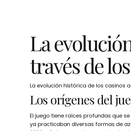
La evolución
través de los
La evolución histórica de los casinos a
Los orígenes del ju
El juego tiene raíces profundas que s
ya practicaban diversas formas de az