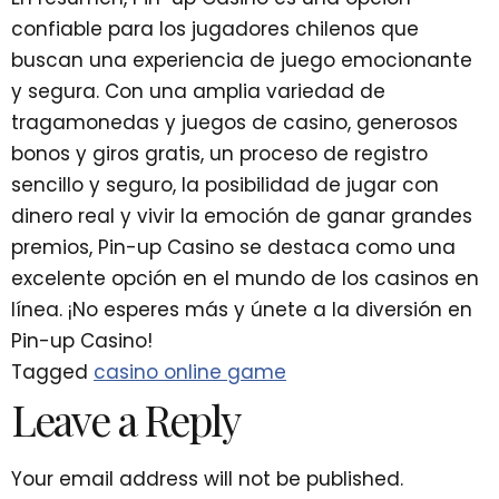
confiable para los jugadores chilenos que
buscan una experiencia de juego emocionante
y segura. Con una amplia variedad de
tragamonedas y juegos de casino, generosos
bonos y giros gratis, un proceso de registro
sencillo y seguro, la posibilidad de jugar con
dinero real y vivir la emoción de ganar grandes
premios, Pin-up Casino se destaca como una
excelente opción en el mundo de los casinos en
línea. ¡No esperes más y únete a la diversión en
Pin-up Casino!
Tagged
casino online game
Leave a Reply
Your email address will not be published.