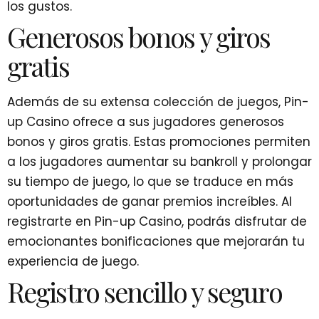
los gustos.
Generosos bonos y giros
gratis
Además de su extensa colección de juegos, Pin-
up Casino ofrece a sus jugadores generosos
bonos y giros gratis. Estas promociones permiten
a los jugadores aumentar su bankroll y prolongar
su tiempo de juego, lo que se traduce en más
oportunidades de ganar premios increíbles. Al
registrarte en Pin-up Casino, podrás disfrutar de
emocionantes bonificaciones que mejorarán tu
experiencia de juego.
Registro sencillo y seguro