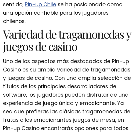
sentido,
Pin-up Chile
se ha posicionado como
una opción confiable para los jugadores
chilenos.
Variedad de tragamonedas y
juegos de casino
Uno de los aspectos más destacados de Pin-up
Casino es su amplia variedad de tragamonedas
y juegos de casino. Con una amplia selección de
títulos de los principales desarrolladores de
software, los jugadores pueden disfrutar de una
experiencia de juego única y emocionante. Ya
sea que prefieras las clásicas tragamonedas de
frutas o los emocionantes juegos de mesa, en
Pin-up Casino encontrarás opciones para todos