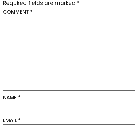
Required fields are marked
*
COMMENT
*
NAME
*
EMAIL
*