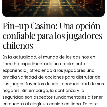
Pin-up Casino: Una opción
confiable para los jugadores
chilenos
En la actualidad, el mundo de los casinos en
línea ha experimentado un crecimiento
exponencial, ofreciendo a los jugadores una
amplia variedad de opciones para disfrutar de
sus juegos favoritos desde la comodidad de sus
hogares. Sin embargo, la confianza y la
seguridad son aspectos fundamentales a tener
en cuenta al elegir un casino en línea. En este