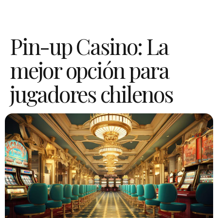
Pin-up Casino: La
mejor opción para
jugadores chilenos